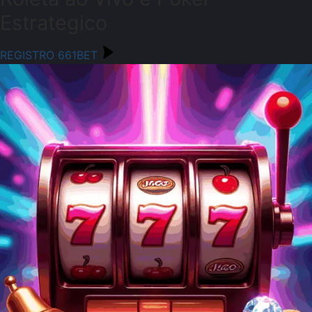
Estrategico
REGISTRO 661BET