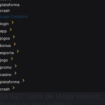
plataforma
crash
Login
Cadastro
login
app
jogos
bonus
esporte
jogo
promo
casino
plataforma
crash
661BET: Slots de Mega Jackpot,
Roleta ao Vivo e Poker