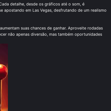
Cada detalhe, desde os gráficos até o som, é
sse apostando em Las Vegas, desfrutando de um realismo
 aumentam suas chances de ganhar. Aproveite rodadas
erecer não apenas diversão, mas também oportunidades