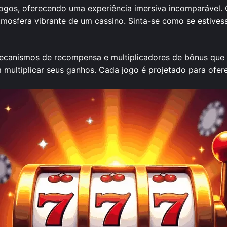
ogos, oferecendo uma experiência imersiva incomparável. 
tmosfera vibrante de um cassino. Sinta-se como se estive
ecanismos de recompensa e multiplicadores de bônus que
m multiplicar seus ganhos. Cada jogo é projetado para of