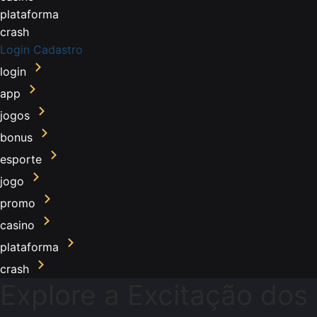
plataforma
crash
Login
Cadastro
login
app
jogos
bonus
esporte
jogo
promo
casino
plataforma
crash
Explore a Excitação do