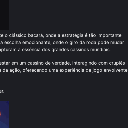
 o clássico bacará, onde a estratégia é tão importante
 uma escolha emocionante, onde o giro da roda pode mudar
apturam a essência dos grandes cassinos mundiais.
 estar em um cassino de verdade, interagindo com crupiês
te da ação, oferecendo uma experiência de jogo envolvente
r.